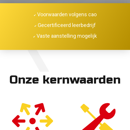
Voorwaarden volgens cao
✔
Gecertificeerd leerbedrijf
✔
Vaste aanstelling mogelijk
✔
Onze kernwaarden