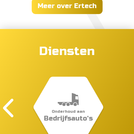
Meer over Ertech
Diensten
Onderhoud aan
Bedrijfsauto‘s